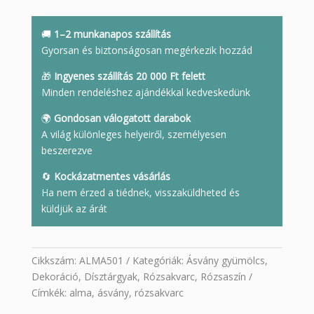
alma
mennyiség
🚚
1–2 munkanapos szállítás
Gyorsan és biztonságosan megérkezik hozzád
🎁
Ingyenes szállítás 20 000 Ft felett
Minden rendeléshez ajándékkal kedveskedünk
🌍
Gondosan válogatott darabok
A világ különleges helyeiről, személyesen
beszerezve
🔄
Kockázatmentes vásárlás
Ha nem érzed a tiédnek, visszaküldheted és
küldjük az árát
Cikkszám:
ALMA501
Kategóriák:
Ásvány gyümölcs
,
Dekoráció
,
Dísztárgyak
,
Rózsakvarc
,
Rózsaszín
Címkék:
alma
,
ásvány
,
rózsakvarc