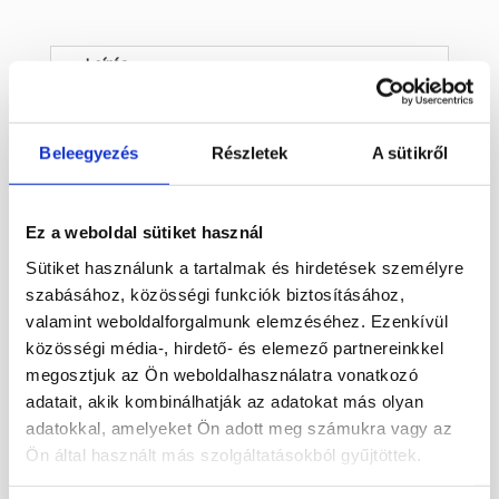
Leírás
RÓZSAKVARC ÁSVÁNY ALMA
– 4 X 3 CM
Beleegyezés
Részletek
A sütikről
Ez a gyönyörű, kézzel csiszolt
rózsakvarc
ásvány alma
a szeretet és harmónia
Ez a weboldal sütiket használ
szimbóluma. Finom rózsaszín árnyalata és
Sütiket használunk a tartalmak és hirdetések személyre
elegáns formája nemcsak dísztárgyként
szabásához, közösségi funkciók biztosításához,
mutat jól otthonodban vagy irodádban,
valamint weboldalforgalmunk elemzéséhez. Ezenkívül
hanem pozitív energiáival is hozzájárul a
közösségi média-, hirdető- és elemező partnereinkkel
békés, szeretetteljes légkör
megosztjuk az Ön weboldalhasználatra vonatkozó
megteremtéséhez.
adatait, akik kombinálhatják az adatokat más olyan
A
rózsakvarc
a szívcsakra köve, amely
adatokkal, amelyeket Ön adott meg számukra vagy az
segíthet a szeretet, önelfogadás és érzelmi
Ön által használt más szolgáltatásokból gyűjtöttek.
gyógyulás erősítésében. Az almaforma az
élet és bőség jelképe, így ez a darab