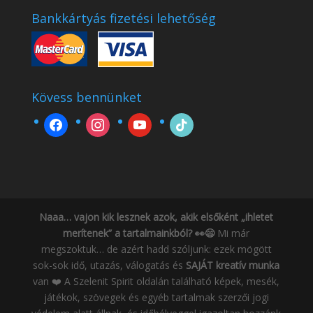
Bankkártyás fizetési lehetőség
Kövess bennünket
facebook
instagram
youtube
tiktok
Naaa… vajon kik lesznek azok, akik elsőként „ihletet
merítenek” a tartalmainkból? 👀😄
Mi már
megszoktuk… de azért hadd szóljunk: ezek mögött
sok-sok idő, utazás, válogatás és
SAJÁT kreatív munka
van ❤️ A Szelenit Spirit oldalán található képek, mesék,
játékok, szövegek és egyéb tartalmak szerzői jogi