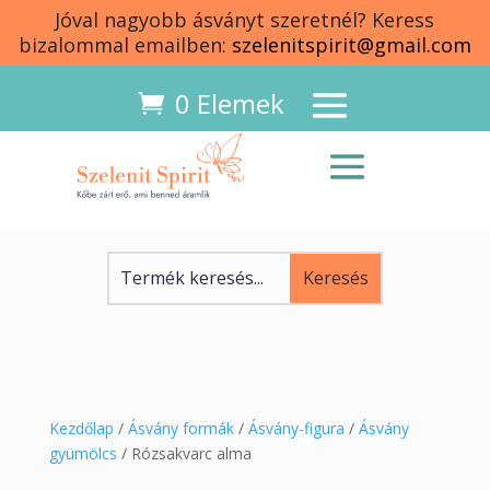
Jóval nagyobb ásványt szeretnél? Keress
bizalommal emailben:
szelenitspirit@gmail.com
0 Elemek
Kezdőlap
/
Ásvány formák
/
Ásvány-figura
/
Ásvány
gyümölcs
/ Rózsakvarc alma