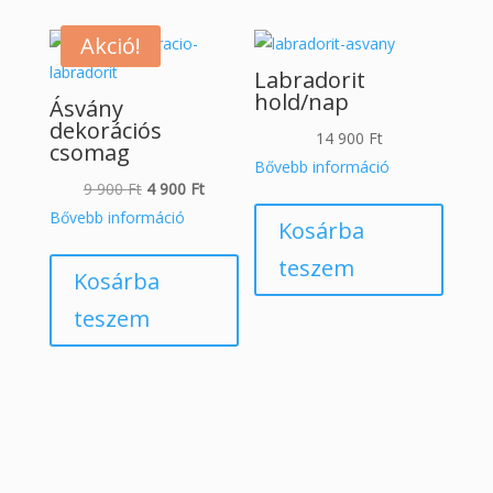
Akció!
Labradorit
hold/nap
Ásvány
dekorációs
14 900
Ft
csomag
Bővebb információ
Original
Current
9 900
Ft
4 900
Ft
price
price
Bővebb információ
Kosárba
was:
is:
teszem
9
4
Kosárba
900 Ft.
900 Ft.
teszem