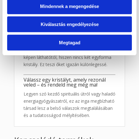
Energiablokkok felismerése
Mindennek a megengedése
Spirituális védelem megerősítése
Meditációs fókusz eszközeként
Kiválasztás engedélyezése
💎 Minden inga egyedi
Megtagad
A természetes ásványokból készült ingák
színe és mintázata minimálisan eltérhet a
képen láthatótól, hiszen nincs két egyforma
kristály. Ez teszi őket igazán különlegessé.
Válassz egy kristályt, amely rezonál
veled – és rendeld meg még ma!
Legyen szó kezdő spirituális útról vagy haladó
energiagyógyászatról, ez az inga megbízható
társad lesz a belső válaszok megtalálásában
és a tudatosságod mélyítésében.