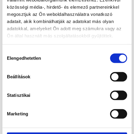
Hegyikristály
– tisztítás,
közösségi média-, hirdető- és elemező partnereinkkel
energiamegerősítés, univerzális gyógyító
megosztjuk az Ön weboldalhasználatra vonatkozó
Lapis lazuli
– bölcsesség, kommunikáció,
adatait, akik kombinálhatják az adatokat más olyan
adatokkal, amelyeket Ön adott meg számukra vagy az
torok- és harmadik szem csakra
Ön által használt más szolgáltatásokból gyűjtöttek.
⚙️ Termékjellemzők:
Anyag:
Természetes ásvány (kézzel
Hozzájárulás
Elengedhetetlen
kiválasztása
csiszolt)
Lánc hossza:
18 cm
Inga hossza:
5 cm
Beállítások
Fémrészek:
Ezüst színű, nikkelmentes fém
Kiegészítő:
Díszes fém gyöngy a lánc végén
Statisztikai
a jobb fogásért
🧘‍♂️ Felhasználási lehetőségek:
Marketing
Inga jóslás (igen/nem kérdések)
Csakrahangolás és -tisztítás