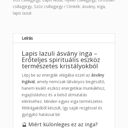
csillagjegy
,
Szűz csillagjegy
Címkék:
ásvány
,
inga
,
lapis lazuli
Leírás
Lapis lazuli ásvány inga –
Erőteljes spirituális eszköz
természetes kristályokból
Lépj be az energiák világába ezzel az
ásvány
ingával
, amely nemcsak látványos kiegészítő,
hanem kiváló eszköz energetikai munkákhoz,
ingajósláshoz és a belső útmutatás
eléréséhez. Minden egyes inga természetes
féldrágakőből készült, így saját rezgéssel és
gyógyító hatással bír.
🔮 Miért különleges ez az inga?