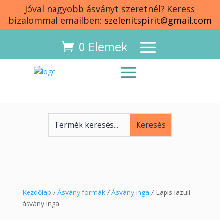
Jóval nagyobb ásványt szeretnél? Keress
bizalommal emailben:
szelenitspirit@gmail.com
0 Elemek
Kezdőlap
/
Ásvány formák
/
Ásvány inga
/ Lapis lazuli
ásvány inga