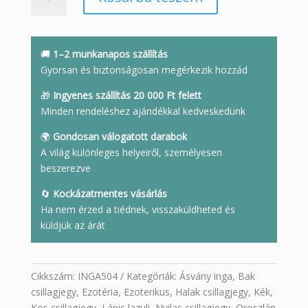
lazuli
ásvány
inga
mennyiség
🚚
1–2 munkanapos szállítás
Gyorsan és biztonságosan megérkezik hozzád
🎁
Ingyenes szállítás 20 000 Ft felett
Minden rendeléshez ajándékkal kedveskedünk
🌍
Gondosan válogatott darabok
A világ különleges helyeiről, személyesen
beszerezve
🔄
Kockázatmentes vásárlás
Ha nem érzed a tiédnek, visszaküldheted és
küldjük az árát
Cikkszám:
INGA504
Kategóriák:
Ásvány inga
,
Bak
csillagjegy
,
Ezotéria
,
Ezoterikus
,
Halak csillagjegy
,
Kék
,
Kos csillagjegy
,
Lápis lazuli
,
Nyilas csillagjegy
,
Oroszlán