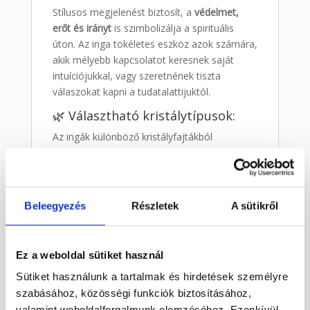
Stílusos megjelenést biztosít, a
védelmet,
erőt és irányt
is szimbolizálja a spirituális
úton. Az inga tökéletes eszköz azok számára,
akik mélyebb kapcsolatot keresnek saját
intuíciójukkal, vagy szeretnének tiszta
válaszokat kapni a tudatalattijuktól.
🌿 Választható kristálytípusok:
Az ingák különböző kristályfajtákból
készülnek, mindegyik más-más hatással bír:
Zöld aventurin
– szerencse, bőség,
szívcsakra támogatása
Beleegyezés
Részletek
A sütikről
Ametiszt
– spirituális védelem, meditáció,
homlokcsakra
Fekete obszidián
– negatív energiák
Ez a weboldal sütiket használ
elvezetése, védelem
Sütiket használunk a tartalmak és hirdetések személyre
Rózsakvarc
– szeretet, önelfogadás,
szabásához, közösségi funkciók biztosításához,
szívcsakra
valamint weboldalforgalmunk elemzéséhez. Ezenkívül