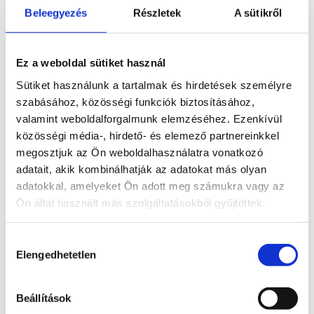
Beleegyezés
Részletek
A sütikről
Kapcsolódó termékek
Ez a weboldal sütiket használ
Sütiket használunk a tartalmak és hirdetések személyre
szabásához, közösségi funkciók biztosításához,
valamint weboldalforgalmunk elemzéséhez. Ezenkívül
10 990
Ft
10 990
Ft
közösségi média-, hirdető- és elemező partnereinkkel
Bővebb információ
Bővebb információ
megosztjuk az Ön weboldalhasználatra vonatkozó
adatait, akik kombinálhatják az adatokat más olyan
Kosárba
Kosárba
adatokkal, amelyeket Ön adott meg számukra vagy az
teszem
teszem
Ön által használt más szolgáltatásokból gyűjtöttek.
Hozzájárulás
Elengedhetetlen
kiválasztása
10 990
Ft
Beállítások
Bővebb információ