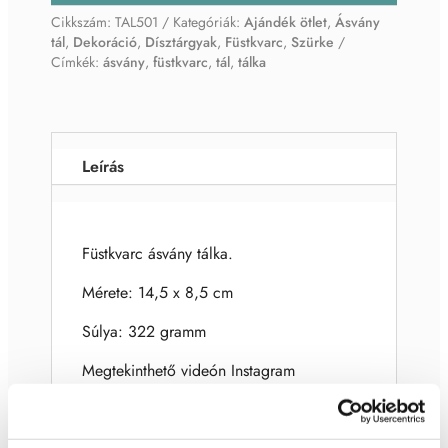
Cikkszám:
TAL501
Kategóriák:
Ajándék ötlet
,
Ásvány
tál
,
Dekoráció
,
Dísztárgyak
,
Füstkvarc
,
Szürke
Címkék:
ásvány
,
füstkvarc
,
tál
,
tálka
Leírás
Füstkvarc ásvány tálka.
Mérete: 14,5 x 8,5 cm
Súlya: 322 gramm
Megtekinthető videón Instagram
oldalunkon.