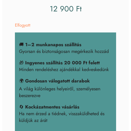
12 900
Ft
Elfogyott
🚚
1–2 munkanapos szállítás
Gyorsan és biztonságosan megérkezik hozzád
🎁
Ingyenes szállítás 20 000 Ft felett
Minden rendeléshez ajándékkal kedveskedünk
🌍
Gondosan válogatott darabok
A világ különleges helyeiről, személyesen
beszerezve
🔄
Kockázatmentes vásárlás
Ha nem érzed a tiédnek, visszaküldheted és
küldjük az árát