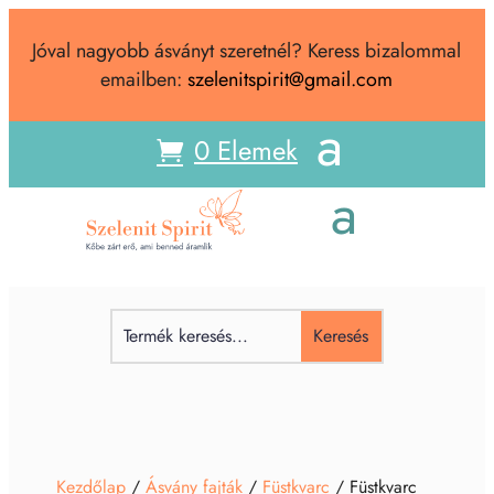
Jóval nagyobb ásványt szeretnél? Keress bizalommal
emailben:
szelenitspirit@gmail.com
0 Elemek
Kezdőlap
/
Ásvány fajták
/
Füstkvarc
/ Füstkvarc