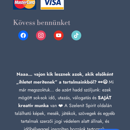
Kövess bennünket
facebook
instagram
youtube
tiktok
Naaa… vajon kik lesznek azok, akik elsőként
„ihletet merítenek” a tartalmainkból? 👀😄
Mi
már megszoktuk… de azért hadd szóljunk: ezek
mögött sok-sok idő, utazás, válogatás és
SAJÁT
kreatív munka
van ❤️ A Szelenit Spirit oldalán
található képek, mesék, játékok, szövegek és egyéb
tartalmak szerzői jogi védelem alatt állnak, és
időbélyeggel igazoltan hozzánk tartoznak.