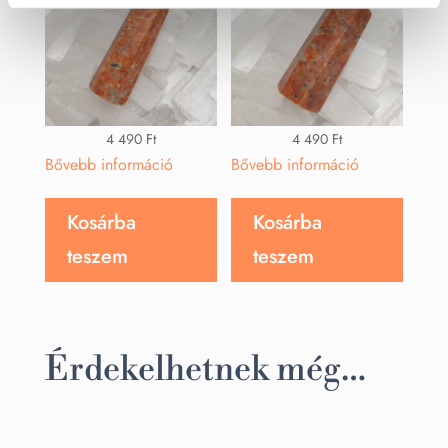
4 490
Ft
4 490
Ft
Bővebb információ
Bővebb információ
Kosárba
Kosárba
teszem
teszem
Érdekelhetnek még…