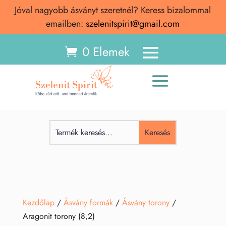
Jóval nagyobb ásványt szeretnél? Keress bizalommal
emailben:
szelenitspirit@gmail.com
0 Elemek
Kezdőlap
/
Ásvány formák
/
Ásvány torony
/
Aragonit torony (8,2)