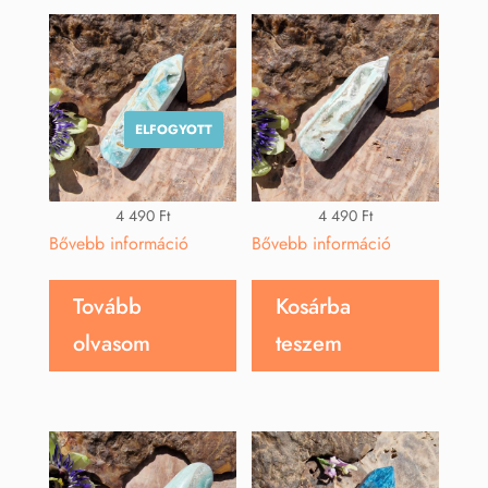
ELFOGYOTT
4 490
Ft
4 490
Ft
Bővebb információ
Bővebb információ
Tovább
Kosárba
olvasom
teszem