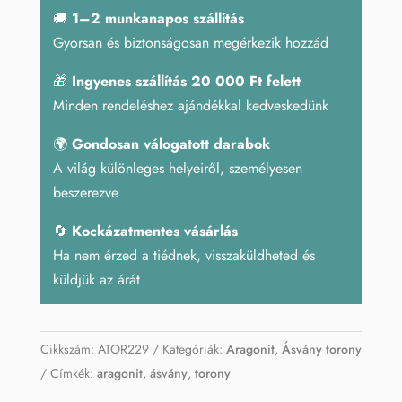
🚚
1–2 munkanapos szállítás
Gyorsan és biztonságosan megérkezik hozzád
🎁
Ingyenes szállítás 20 000 Ft felett
Minden rendeléshez ajándékkal kedveskedünk
🌍
Gondosan válogatott darabok
A világ különleges helyeiről, személyesen
beszerezve
🔄
Kockázatmentes vásárlás
Ha nem érzed a tiédnek, visszaküldheted és
küldjük az árát
Cikkszám:
ATOR229
Kategóriák:
Aragonit
,
Ásvány torony
Címkék:
aragonit
,
ásvány
,
torony