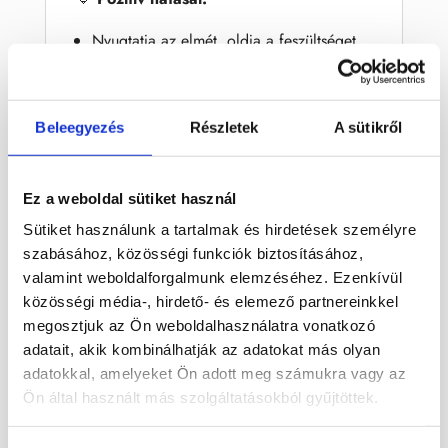
Nyugtatja az elmét, oldja a feszültséget
Segíti az érzelmi blokkok feloldását
Erősíti a kommunikációt és az
önkifejezést
Beleegyezés
Részletek
A sütikről
Harmóniát és békét hoz a
mindennapokba
Ez a weboldal sütiket használ
🔹
Felhasználása:
Sütiket használunk a tartalmak és hirdetések személyre
Meditációban a kék aragonit torony segít az
szabásához, közösségi funkciók biztosításához,
érzelmek feldolgozásában és a belső
valamint weboldalforgalmunk elemzéséhez. Ezenkívül
harmónia elérésében. Otthonodban vagy
közösségi média-, hirdető- és elemező partnereinkkel
megosztjuk az Ön weboldalhasználatra vonatkozó
munkahelyeden elhelyezve tisztító és
adatait, akik kombinálhatják az adatokat más olyan
nyugtató energiát áraszt, támogatja a
adatokkal, amelyeket Ön adott meg számukra vagy az
nyugodt légkört és segíti a
Ön által használt más szolgáltatásokból gyűjtöttek.
kiegyensúlyozottságot.