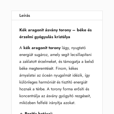
Leírás
Kék aragonit ásvány torony – béke és
érzelmi gyógyulás kristálya
A
kék aragonit torony
lágy, nyugtató
energiát sugároz, amely segít lecsillapítani
a zaklatott érzelmeket, és támogatja a belső
béke megteremtését. Finom, kékes
árnyalatai az óceán nyugalmát idézik, így
különleges harmóniát és tisztító energiát
hoznak a térbe. A torony forma erősíti és
koncentrálja az ásvány gyógyító rezgéseit,
miközben felfelé irányítja azokat.
🔹
Pozitív hatásai: