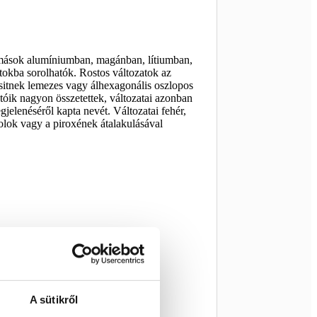
 mások alumíniumban, magánban, lítiumban,
tokba sorolhatók. Rostos változatok az
esitnek lemezes vagy álhexagonális oszlopos
otóik nagyon összetettek, változatai azonban
jelenéséről kapta nevét. Változatai fehér,
olok vagy a piroxének átalakulásával
A sütikről