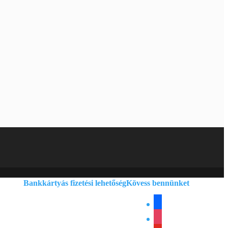
Bankkártyás fizetési lehetőség
Kövess bennünket
facebook
instagram