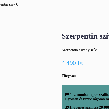
entin szív 6
Szerpentin szí
Szerpentin ásvány szív
4 490
Ft
Elfogyott
🚚
1–2 munkanapos szállít
Gyorsan és biztonságosan m
🎁
Ingyenes szállítás 20 000