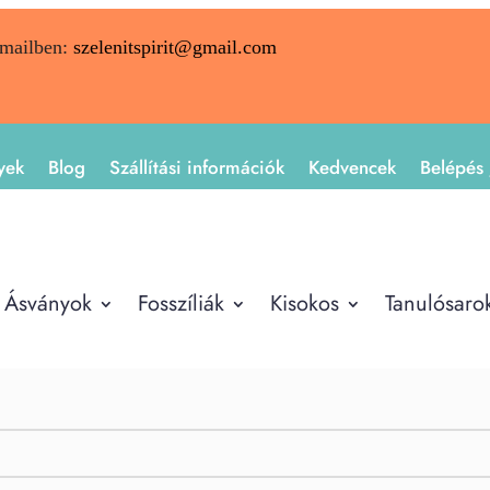
emailben:
szelenitspirit@gmail.com
yek
Blog
Szállítási információk
Kedvencek
Belépés 
Ásványok
Fosszíliák
Kisokos
Tanulósaro