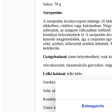
Súlya: 79 g
Szerpentin:
A szerpentin ásványcsoport mintegy 16 hid
nikkelben, cinkben vagy kalciumban. Négy f
azbesztek, az antigorit változatban redőzö
kristályai helyezkednek el. A szerpentin ás
hasonló megjelenésűek, így a csoportot egys
zöld, szürkés, kékeszöld színűek lehetnek.
keletkezik.
Gyógyhatásai:
(nem helyettesítheti, csak k
vércukorszint, menstruációs görcsökre, mig
Lelki hatásai:
lelki béke
Szerkezete: monoklin
Szín: sárga, zöld, fehér, szürke, zöldeskék
Keménység: 3,5 – 5,5
Beleegyezés
Törés: kagylós, szálkás