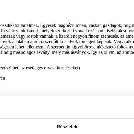
roszilikátot tartalmaz. Egyesek magnéziumban, vasban gazdagok, míg
ő változatuk ismert, melyek szerkezeti vonatkozásban kisebb alcsopor
tt lemezek vagy rostok vannak, a lizardit nagyon finom szemcsés, az am
ványok általában apró, összenőtt kristályok tömegeit képezik. Vegyi alk
égesen lehet jellemezni. A szerpentin kígyóbőrre emlékeztető foltos meg
 Mindig másodlagos ásvány, mely más ásványok, így az olivin, az amfib
iegészítheti az esetleges orvosi kezeléseket)
rén
Részletek