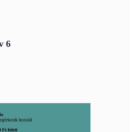
v 6
ás
egérkezik hozzád
 Ft felett