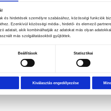
ál
mak és hirdetések személyre szabásához, közösségi funkciók biz
hez. Ezenkívül közösségi média-, hirdető- és elemező partner
zó adatait, akik kombinálhatják az adatokat más olyan adatokka
sznált más szolgáltatásokból gyűjtöttek.
Beállítások
Statisztikai
Kiválasztás engedélyezése
Min