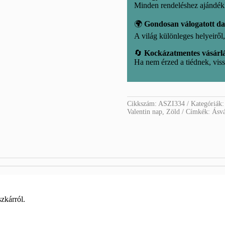
Minden rendeléshez ajándé
🌍
Gondosan válogatott d
A világ különleges helyeirő
🔄
Kockázatmentes vásárl
Ha nem érzed a tiédnek, viss
Cikkszám:
ASZI334
Kategóriák
Valentin nap
,
Zöld
Címkék:
Ásvá
zkárról.