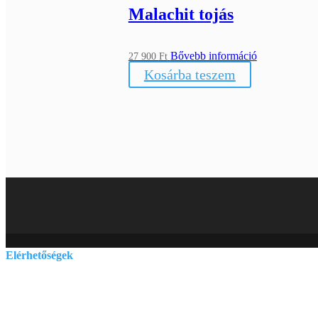
Malachit tojás
Bővebb információ
27 900
Ft
Kosárba teszem
Elérhetőségek
E-mail:
szelenitspirit@gmail.com