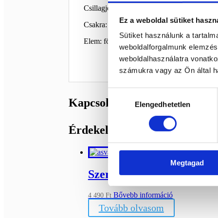
Csillagjegy: rák
Ez a weboldal sütiket haszn
Csakra: korona csakra
Sütiket használunk a tartal
Elem: föld
weboldalforgalmunk elemzésé
weboldalhasználatra vonatko
számukra vagy az Ön által ha
Hozzájárulás
Kapcsolódó termékek
Elengedhetetlen
kiválasztása
Érdekelhetnek még…
Megtagad
Szerpentin szív 6
ELFOGYOTT
Bővebb információ
4 490
Ft
Tovább olvasom