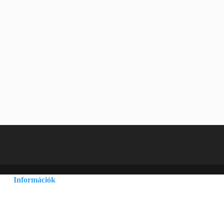
Információk
Adatvédelmi és adatkezelési szabályzat
Általános szerződési feltételek