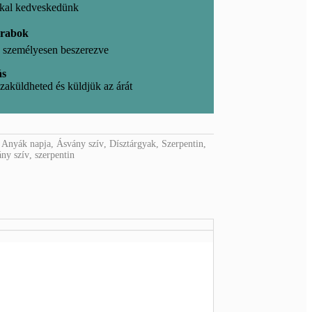
kkal kedveskedünk
arabok
l, személyesen beszerezve
ás
zaküldheted és küldjük az árát
:
Anyák napja
,
Ásvány szív
,
Dísztárgyak
,
Szerpentin
,
ny szív
,
szerpentin