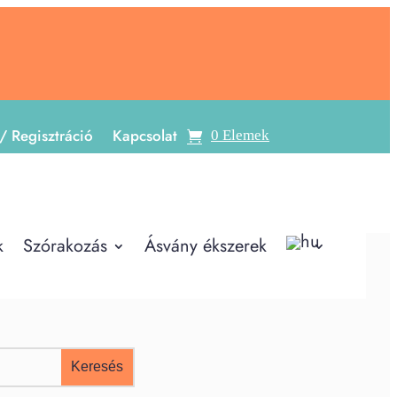
/ Regisztráció
Kapcsolat
0 Elemek
k
Szórakozás
Ásvány ékszerek