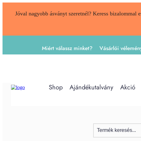
Jóval nagyobb ásványt szeretnél? Keress bizalommal 
Miért válassz minket?
Vásárlói vélemén
Shop
Ajándékutalvány
Akció