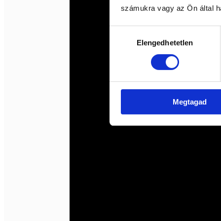
számukra vagy az Ön által ha
Hozzájárulás
Elengedhetetlen
kiválasztása
Megtagad