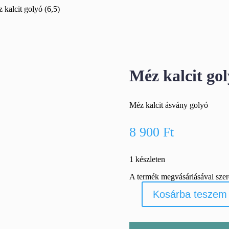
 kalcit golyó (6,5)
Méz kalcit gol
Méz kalcit ásvány golyó
8 900
Ft
1 készleten
A termék megvásárlásával sze
Kosárba teszem
Méz
kalcit
golyó
(6,5)