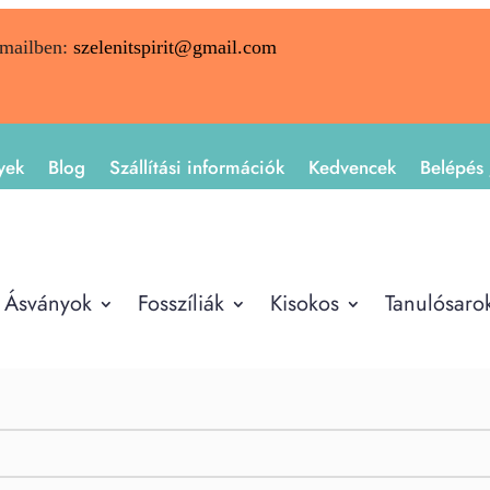
emailben:
szelenitspirit@gmail.com
yek
Blog
Szállítási információk
Kedvencek
Belépés 
Ásványok
Fosszíliák
Kisokos
Tanulósaro