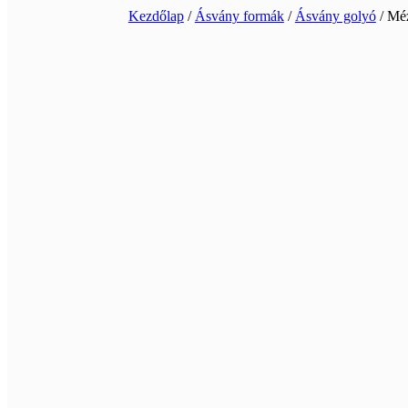
Kezdőlap
/
Ásvány formák
/
Ásvány golyó
/ Méz