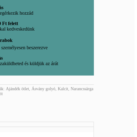
ás
egérkezik hozzád
 Ft felett
kkal kedveskedünk
arabok
l, személyesen beszerezve
ás
zaküldheted és küldjük az árát
iák:
Ajándék ötlet
,
Ásvány golyó
,
Kalcit
,
Narancssárga
it