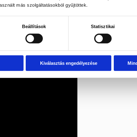
sznált más szolgáltatásokból gyűjtöttek.
Beállítások
Statisztikai
Kiválasztás engedélyezése
Min