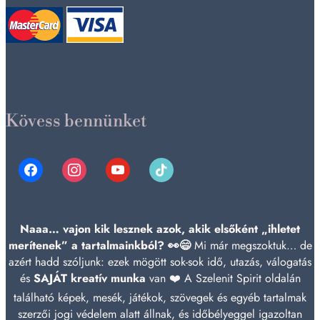
Kövess bennünket
facebook
instagram
youtube
tiktok
Naaa… vajon kik lesznek azok, akik elsőként „ihletet
merítenek” a tartalmainkból? 👀😄
Mi már megszoktuk… de
azért hadd szóljunk: ezek mögött sok-sok idő, utazás, válogatás
és
SAJÁT kreatív munka
van ❤️ A Szelenit Spirit oldalán
található képek, mesék, játékok, szövegek és egyéb tartalmak
szerzői jogi védelem alatt állnak, és időbélyeggel igazoltan