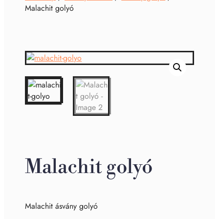
Malachit golyó
Malachit golyó
Malachit ásvány golyó