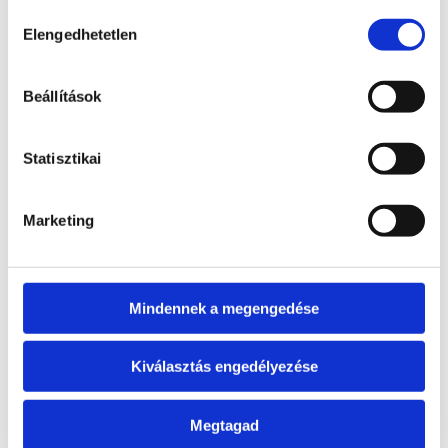
Hozzájárulás
Csakra: szív csakra
Elengedhetetlen
kiválasztása
Elem: föl
Beállítások
Statisztikai
Marketing
Mindennek a megengedése
Kiválasztás engedélyezése
Megtagad