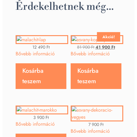
Érdekelhetnek még…
Akció!
Original
Current
12 490
Ft
81 900
Ft
41 900
Ft
price
price
Bővebb információ
Bővebb információ
was:
is:
81
41
Kosárba
Kosárba
900 Ft.
900 Ft.
teszem
teszem
3 900
Ft
Bővebb információ
7 900
Ft
Bővebb információ