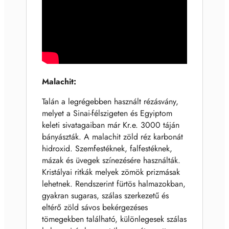
Malachit:
Talán a legrégebben használt rézásvány,
melyet a Sinai-félszigeten és Egyiptom
keleti sivatagaiban már Kr.e. 3000 táján
bányászták. A malachit zöld réz karbonát
hidroxid. Szemfestéknek, falfestéknek,
mázak és üvegek színezésére használták.
Kristályai ritkák melyek zömök prizmásak
lehetnek. Rendszerint fürtös halmazokban,
gyakran sugaras, szálas szerkezetű és
eltérő zöld sávos bekérgezéses
tömegekben található, különlegesek szálas