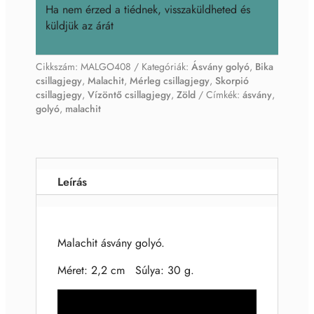
Ha nem érzed a tiédnek, visszaküldheted és
küldjük az árát
Cikkszám:
MALGO408
Kategóriák:
Ásvány golyó
,
Bika
csillagjegy
,
Malachit
,
Mérleg csillagjegy
,
Skorpió
csillagjegy
,
Vízöntő csillagjegy
,
Zöld
Címkék:
ásvány
,
golyó
,
malachit
Leírás
Malachit ásvány golyó.
Méret: 2,2 cm Súlya: 30 g.