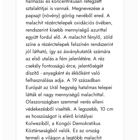
halmazai és koncentrikusan rétegzett
sztalaktitjai is vannak. Megnevezése a
papsajt (növény) görög nevéből ered. A
malachit rézérctelepek oxidációs övében,
rendszerint kisebb mennyiségű azurittal
együtt fordul elő. A malachit fénylő, zöld
színe a rézérctelepek felszínén rendszerint
jól látható, így az ásványkutatók számára
az első utalás a fém jelenlétére. A réz
csekély fontosságú érce, jelentőségét
díszítő - anyagként és ékkőként való
felhasználása adja. A 19 században
Európát az Urál hegység hatalmas telepei
látták el nagy mennyiségű malachittal.
Olaszországban szemmel verés elleni
védekezésből viselték. A legszebb, 10 cm
es hosszúságot is elérő kristályai
Kolweziből, a Kongói Demokratikus
Köztársaságból valók. Ez az ország
termeli a világon a legtöbb malachit