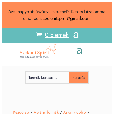
Jóval nagyobb ásványt szeretnél? Keress bizalommal
emailben:
szelenitspirit@gmail.com
0 Elemek
Kezdőlap
/
Ásvány formák
/
Ásvány golyó
/