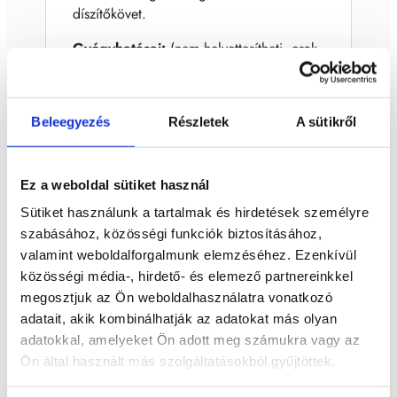
díszítőkövet.
Gyógyhatásai:
(nem helyettesítheti, csak
kiegészítheti az esetleges orvosi
kezeléseket)
asztmára, fekélyre, gombásodásra,
Beleegyezés
Részletek
A sütikről
leukémia, emésztésre, szédülésre,
idegekre, méregtelenítésre, vesékre,
szívre, vérkeringésre
Ez a weboldal sütiket használ
Sütiket használunk a tartalmak és hirdetések személyre
Lelki hatásai:
álmatlanságra, önállóságra
szabásához, közösségi funkciók biztosításához,
Szerkezete: monoklin
valamint weboldalforgalmunk elemzéséhez. Ezenkívül
közösségi média-, hirdető- és elemező partnereinkkel
Szín: zöld
megosztjuk az Ön weboldalhasználatra vonatkozó
adatait, akik kombinálhatják az adatokat más olyan
Keménység: 3,5 - 4
adatokkal, amelyeket Ön adott meg számukra vagy az
Törés: egyenetlen
Ön által használt más szolgáltatásokból gyűjtöttek.
Csillagjegy: vízöntő, mérleg, bika, bak