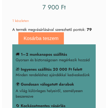
7 900
Ft
1 készleten
A termék megvásárlásával szerezhető pontok:
79
Kosárba teszem
Malachit
golyó
mennyiség
🚚
1–2 munkanapos szállítás
Gyorsan és biztonságosan megérkezik hozzád
🎁
Ingyenes szállítás 20 000 Ft felett
Minden rendeléshez ajándékkal kedveskedünk
🌍
Gondosan válogatott darabok
A világ különleges helyeiről, személyesen
beszerezve
🔄
Kockázatmentes vásárlás