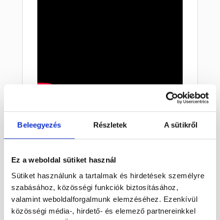
Labradorit :
Beleegyezés
Részletek
A sütikről
A plagioklász földpát sorozat középső
tagjának, a labradoritnak ritkán előforduló
kristályai táblásak. Leggyakrabban kristályos
Ez a weboldal sütiket használ
tömegekben fordul elő, melyekben
mikroszkopikus méretűtől a méteresnél is
Sütiket használunk a tartalmak és hirdetések személyre
nagyobb kristályai lehetnek. Gyakori
szabásához, közösségi funkciók biztosításához,
jellemzője színjáték effektus a, a
valamint weboldalforgalmunk elemzéséhez. Ezenkívül
labradorizálás , az irizáló színek, főleg a kék
közösségi média-, hirdető- és elemező partnereinkkel
színjátszása a hasadási lapjain. A