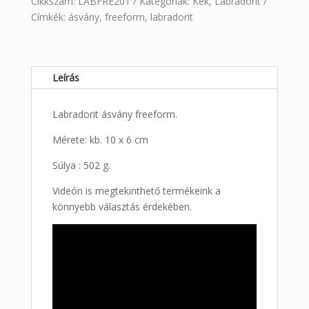
Cikkszám:
LABFRE201
Kategóriák:
Kék
,
Labradorit
Címkék:
ásvány
,
freeform
,
labradorit
Leírás
Labradorit ásvány freeform.
Mérete: kb. 10 x 6 cm
Súlya : 502 g.
Videón is megtekinthető termékeink a
könnyebb választás érdekében.