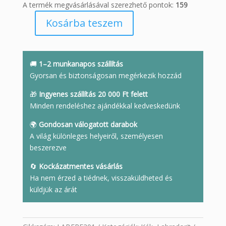
A termék megvásárlásával szerezhető pontok:
159
Kosárba teszem
Labradorit
freeform
502g
mennyiség
🚚
1–2 munkanapos szállítás
Gyorsan és biztonságosan megérkezik hozzád
🎁
Ingyenes szállítás 20 000 Ft felett
Minden rendeléshez ajándékkal kedveskedünk
🌍
Gondosan válogatott darabok
A világ különleges helyeiről, személyesen
beszerezve
🔄
Kockázatmentes vásárlás
Ha nem érzed a tiédnek, visszaküldheted és
küldjük az árát