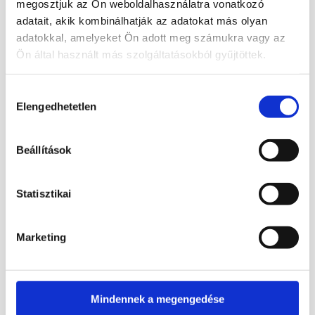
megosztjuk az Ön weboldalhasználatra vonatkozó
labradorizáló kristályait kabosonra csiszolva
adatait, akik kombinálhatják az adatokat más olyan
drágakőként használják. Ezt a hatást a fény
adatokkal, amelyeket Ön adott meg számukra vagy az
szóródása okozza, mely a lehűlés alatti vegyi
Ön által használt más szolgáltatásokból gyűjtöttek.
elkülönüléskor, az ásványba került másik
földpát vékony rétegén történik. A labradorit
Hozzájárulás
alapszíne általában kék vagy sötétszürke, de
Elengedhetetlen
kiválasztása
színtelen és fehér is lehet. Az átlátszó
labradorit sárga, narancsszínű, vörös vagy
zöld is lehet. A labradorit bizonyos közepes
Beállítások
kovatartalmú vagy kovaszegény magmás és
átalakult kőzetek fontos alkotó ásványa, a
bazaltban, gabbróban, dioritban, andezitben
Statisztikai
és az amfibolban is előfordul. Erős
labradorizálású követ spektrolitnak nevezik.
Marketing
Gyógyhatásai:
(nem helyettesítheti, csak
kiegészítheti az esetleges orvosi kezeléseket)
megfázásra, reumára, stresszre,
Mindennek a megengedése
anyagcserére,