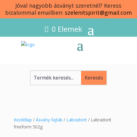
Jóval nagyobb ásványt szeretnél? Keress
bizalommal emailben:
szelenitspirit@gmail.com
0 Elemek
Kezdőlap
/
Ásvány fajták
/
Labradorit
/ Labradorit
freeform 502g