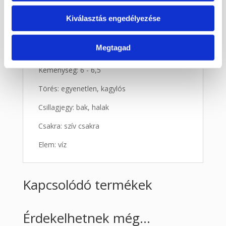
Lelki hatásai:
erő
Kiválasztás engedélyezése
Szerkezete: triklin
Megtagad
Szín: kék, szürke, fehér
Keménység: 6 - 6,5
Törés: egyenetlen, kagylós
Csillagjegy: bak, halak
Csakra: szív csakra
Elem: víz
Kapcsolódó termékek
Érdekelhetnek még…