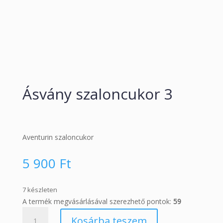
Ásvány szaloncukor 3
Aventurin szaloncukor
5 900
Ft
7 készleten
A termék megvásárlásával szerezhető pontok:
59
Ásvány
Kosárba teszem