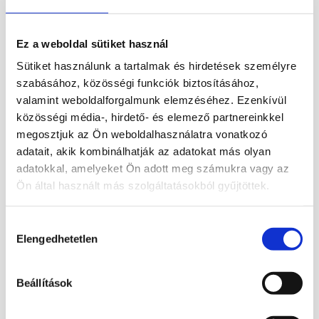
Ez a weboldal sütiket használ
Leírás
Sütiket használunk a tartalmak és hirdetések személyre
szabásához, közösségi funkciók biztosításához,
Ásvány szaloncukor, 3 db aventurin
valamint weboldalforgalmunk elemzéséhez. Ezenkívül
ásványból.
közösségi média-, hirdető- és elemező partnereinkkel
megosztjuk az Ön weboldalhasználatra vonatkozó
Mérete: 4,8 x 2,5
adatait, akik kombinálhatják az adatokat más olyan
adatokkal, amelyeket Ön adott meg számukra vagy az
Ön által használt más szolgáltatásokból gyűjtöttek.
Kapcsolódó termékek
Hozzájárulás
Elengedhetetlen
Érdekelhetnek még…
kiválasztása
Beállítások
Kapcsolódó termékek