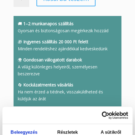
szaloncukor
3
mennyiség
🚚
1–2 munkanapos szállítás
Gyorsan és biztonságosan megérkezik hozzád
🎁
Ingyenes szállítás 20 000 Ft felett
Minden rendeléshez ajándékkal kedveskedünk
🌍
Gondosan válogatott darabok
A világ különleges helyeiről, személyesen
beszerezve
🔄
Kockázatmentes vásárlás
Ha nem érzed a tiédnek, visszaküldheted és
küldjük az árát
Cikkszám:
SZALC501
Kategóriák:
Alkalom, ünnep
,
Aventurin
,
Dekoráció
,
Dísztárgyak
,
Karácsony
,
Zöld
Beleegyezés
Részletek
A sütikről
Címkék:
ásvány
,
aventurin
,
szaloncukor