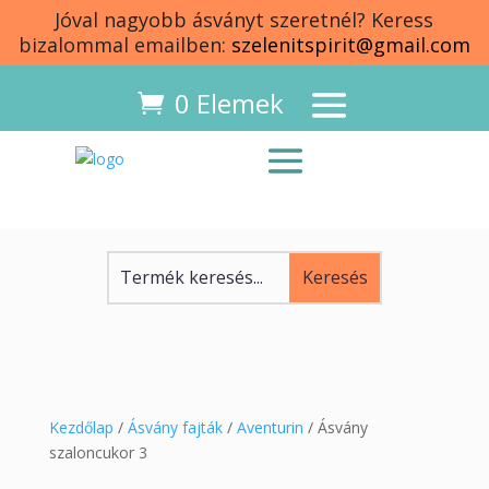
Jóval nagyobb ásványt szeretnél? Keress
bizalommal emailben:
szelenitspirit@gmail.com
0 Elemek
Kezdőlap
/
Ásvány fajták
/
Aventurin
/ Ásvány
szaloncukor 3