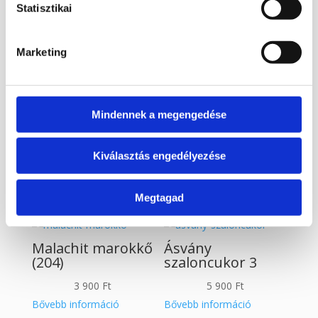
Statisztikai
Malachit lap
Pirit ajándék
doboz
Marketing
12 490
Ft
12 900
Ft
Bővebb információ
Bővebb információ
Mindennek a megengedése
Kosárba
Kosárba
teszem
teszem
Kiválasztás engedélyezése
Megtagad
Malachit marokkő
Ásvány
(204)
szaloncukor 3
3 900
Ft
5 900
Ft
Bővebb információ
Bővebb információ