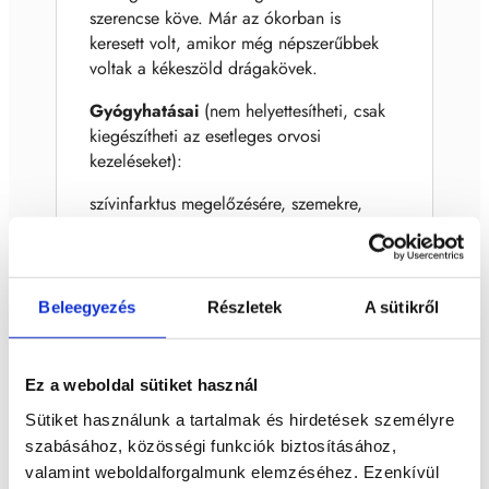
szerencse köve. Már az ókorban is
keresett volt, amikor még népszerűbbek
voltak a kékeszöld drágakövek.
Gyógyhatásai
(nem helyettesítheti, csak
kiegészítheti az esetleges orvosi
kezeléseket):
szívinfarktus megelőzésére, szemekre,
vesékre, pajzsmirigy problémákra,
immunrendszer erősítésre, allergiára,
bronchitisre, állkapocsra, gyulladásokra,
anyagcsere problémákra.
Beleegyezés
Részletek
A sütikről
Lelki hatásai:
Ez a weboldal sütiket használ
bátorságot ad, nyugalmat, - békét hoz
Sütiket használunk a tartalmak és hirdetések személyre
Szerkezete:
hatszöges oszlopos, prizmás
szabásához, közösségi funkciók biztosításához,
kristály
valamint weboldalforgalmunk elemzéséhez. Ezenkívül