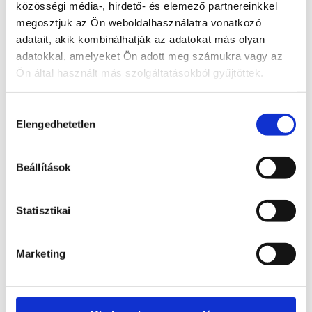
Szín:
tengerzöldtől a kékig
közösségi média-, hirdető- és elemező partnereinkkel
megosztjuk az Ön weboldalhasználatra vonatkozó
Keménység:
7,5-8
adatait, akik kombinálhatják az adatokat más olyan
adatokkal, amelyeket Ön adott meg számukra vagy az
Törés:
egyenletlen
Ön által használt más szolgáltatásokból gyűjtöttek.
Csillagjegy:
Bika, Ikrek, Rák, Szűz,
Mérleg, Skorpió, Halak, Vízöntő
Hozzájárulás
Elengedhetetlen
kiválasztása
Kapcsolódó termékek
Beállítások
Statisztikai
Érdekelhetnek még…
Marketing