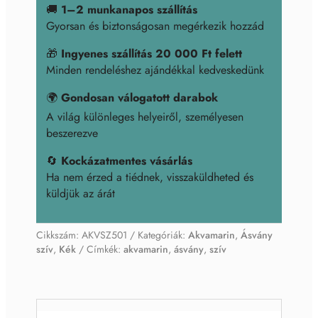
🚚
1–2 munkanapos szállítás
Gyorsan és biztonságosan megérkezik hozzád
🎁
Ingyenes szállítás 20 000 Ft felett
Minden rendeléshez ajándékkal kedveskedünk
🌍
Gondosan válogatott darabok
A világ különleges helyeiről, személyesen
beszerezve
🔄
Kockázatmentes vásárlás
Ha nem érzed a tiédnek, visszaküldheted és
küldjük az árát
Cikkszám:
AKVSZ501
Kategóriák:
Akvamarin
,
Ásvány
szív
,
Kék
Címkék:
akvamarin
,
ásvány
,
szív