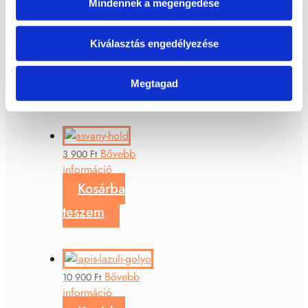
Mindennek a megengedése
Bővebb
4 490
Ft
Kiválasztás engedélyezése
információ
Kosárba
Megtagad
teszem
Bővebb
3 900
Ft
információ
Kosárba
teszem
Bővebb
10 900
Ft
információ