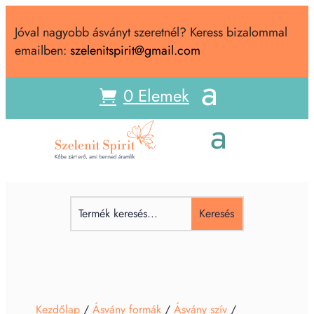
Jóval nagyobb ásványt szeretnél? Keress bizalommal
emailben:
szelenitspirit@gmail.com
0 Elemek
Kezdőlap
/
Ásvány formák
/
Ásvány szív
/