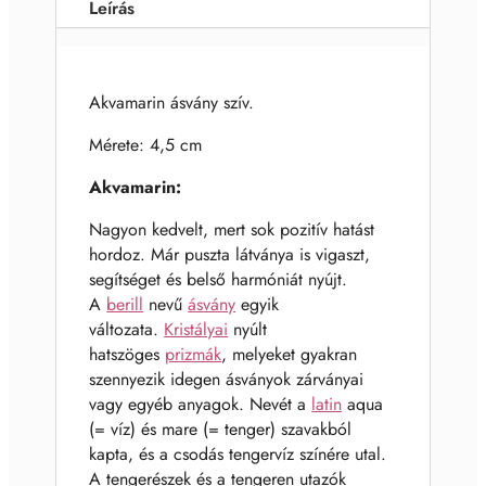
Leírás
Akvamarin ásvány szív.
Mérete: 4,5 cm
Akvamarin:
Nagyon kedvelt, mert sok pozitív hatást
hordoz. Már puszta látványa is vigaszt,
segítséget és belső harmóniát nyújt.
A
berill
nevű
ásvány
egyik
változata.
Kristályai
nyúlt
hatszöges
prizmák
, melyeket gyakran
szennyezik idegen ásványok zárványai
vagy egyéb anyagok. Nevét a
latin
aqua
(= víz) és mare (= tenger) szavakból
kapta, és a csodás tengervíz színére utal.
A tengerészek és a tengeren utazók