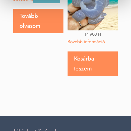
Tovább
olvasom
14 900
Ft
Bővebb információ
Kosárba
teszem