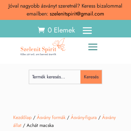
Jóval nagyobb ásványt szeretnél? Keress bizalommal
emailben:
szelenitspirit@gmail.com
0 Elemek
Kezdőlap
/
Ásvány formák
/
Ásvány-figura
/
Ásvány
állat
/ Achát macska