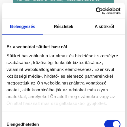
küldjük az árát
Beleegyezés
Részletek
A sütikről
Cikkszám:
MACS501
Kategóriák:
Achát
,
Ásvány állat
,
Szürke
Címkék:
achát
,
ásvány
,
macska
Ez a weboldal sütiket használ
Sütiket használunk a tartalmak és hirdetések személyre
Leírás
szabásához, közösségi funkciók biztosításához,
valamint weboldalforgalmunk elemzéséhez. Ezenkívül
közösségi média-, hirdető- és elemező partnereinkkel
Achát ásvány macska.
megosztjuk az Ön weboldalhasználatra vonatkozó
adatait, akik kombinálhatják az adatokat más olyan
Mérete: 13 x 9,5 cm
adatokkal, amelyeket Ön adott meg számukra vagy az
Ön által használt más szolgáltatásokból gyűjtöttek.
Kapcsolódó termékek
Hozzájárulás
Elengedhetetlen
kiválasztása