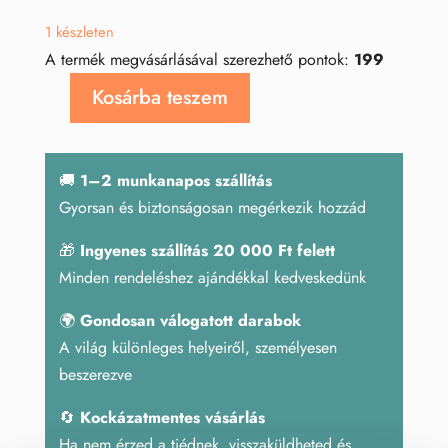
1 készleten
A termék megvásárlásával szerezhető pontok:
199
Kosárba teszem
Achát
macska
mennyiség
🚚
1–2 munkanapos szállítás
Gyorsan és biztonságosan megérkezik hozzád
🎁
Ingyenes szállítás 20 000 Ft felett
Minden rendeléshez ajándékkal kedveskedünk
🌍
Gondosan válogatott darabok
A világ különleges helyeiről, személyesen
beszerezve
🔄
Kockázatmentes vásárlás
Ha nem érzed a tiédnek, visszaküldheted és